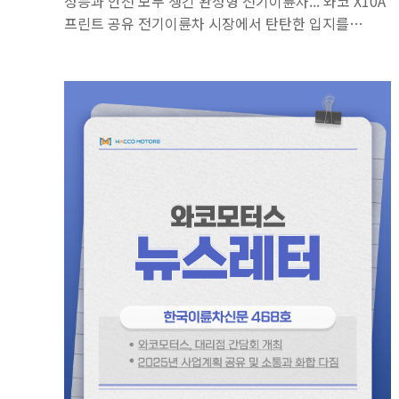
성능과 안전 모두 챙긴 완성형 전기이륜차... 와코 X10A
프린트 공유 전기이륜차 시장에서 탄탄한 입지를
다져온 와코모터스가 배터리 교환형 전기이륜차의 최종
진화형 모델 ‘X10A’의 판매를 본격화하며 다시 한번
전기이륜차 시장을 흔들 준비를 마쳤다. 신제품인
X10A는 ‘강력한 성능에 안전함을 더하다’라는 제품
슬로건 답게 플래그십 전기이륜차 X10의 고성능
유전자에 안전까지 강화한 모델이다. X10을 계승한
8kW급 고출력..