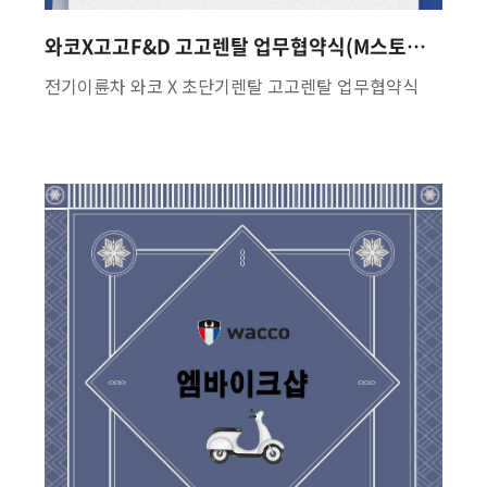
와코X고고F&D 고고렌탈 업무협약식(M스토리 204호)
전기이륜차 와코 X 초단기렌탈 고고렌탈 업무협약식